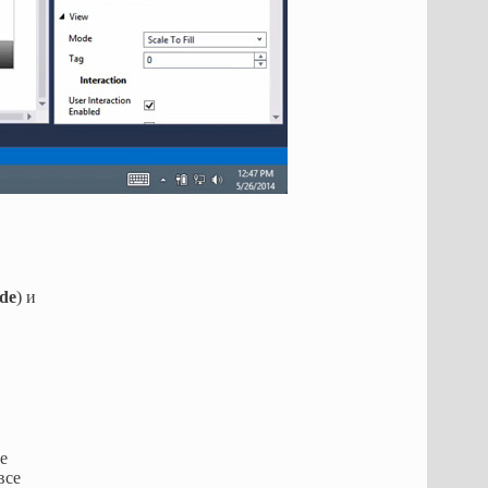
de
) и
е
все