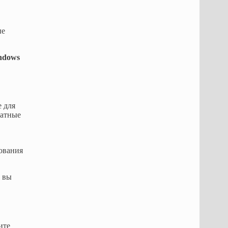
ые
ndows
 для
латные
ования
о вы
ите