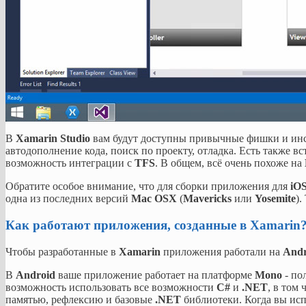
В
Xamarin Studio
вам будут доступны привычные фишки и инст
автодополнение кода, поиск по проекту, отладка. Есть также в
возможность интеграции с
TFS
. В общем, всё очень похоже на
Обратите особое внимание, что для сборки приложения для
iO
одна из последних версий
Mac OSX
(
Mavericks
или
Yosemite
).
Как работают приложения, созданные в Xamarin
Чтобы разработанные в
Xamarin
приложения работали на
Andr
В
Android
ваше приложение работает на платформе
Mono
- по
возможность использовать все возможности
C#
и
.NET
, в том
памятью, рефлексию и базовые
.NET
библиотеки. Когда вы ис