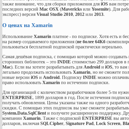
также внимание, что для сборки приложения для
iOS
вам потре
последних версий
Mac OSX
(
Mavericks
или
Yosemite
). Для ра
экспресс) версия
Visual Studio 2010
,
2012
или
2013
.
О ценах на Xamarin
Использование
Xamarin
платное - по подписке. Хотя есть и б
на размер создаваемого приложения (
не более 64Кб
скомпилиро
пользоваться бесплатной подпиской практически нереально.
Самая дешёвая подписка, с помощью которой можно создавать
сторонних библиотек – это
INDIE
стоимостью 299 долларов в г
Mac
). Если вы хотите разрабатывать для
Android
и
iOS
, то ва
легально продолжать использовать
Xamarin
, но не сможете по
новые версии
iOS
и
Android
. Подписку
INDIE
можно оплачиват
право использовать
Xamarin
по истечении подписки.
Для организаций с количеством разработчиков более 5-ти нуж
ENTERPRISE
, 1899 долларов в год. После истечения подписк
получать обновления. Цены указаны также на одного разработч
скидки. С помощью этих подписок вы уже сможете разрабатыв
System.Data.SqlClient
и получите расширенную поддержку. Дру
компании
Xamarin
. Также с подпиской
ENTERPRISE
вы авто
долларов, включая
SQLCipher
,
Signature Pad
,
Lock Screen
,
Bl