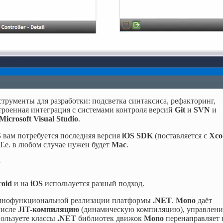
рументы для разработки: подсветка синтаксиса, рефакторинг,
строенная интеграция с системами контроля версий
Git
и
SVN
и
Microsoft Visual Studio
.
S
вам потребуется последняя версия
iOS SDK
(поставляется с
Xco
 Т.е. в любом случае нужен будет
Mac
.
?
oid
и на
iOS
используется разный подход.
лнофункциональной реализации платформы
.NET
.
Mono
даёт
 числе
JIT-компиляцию
(динамическую компиляцию), управлени
пользуете классы
.NET
библиотек движок
Mono
перенаправляет 