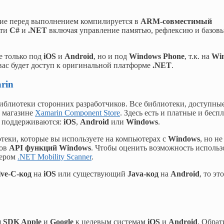
ние перед выполнением компилируется в
ARM-совместимый
сти
C#
и
.NET
включая управление памятью, рефлексию и базов
е только под
iOS
и
Android
, но и под
Windows Phone
, т.к. на
Wi
 вас будет доступ к оригинальной платформе
.NET
.
rin
иблиотеки сторонних разработчиков. Все библиотеки, доступные
в магазине
Xamarin Component Store
. Здесь есть и платные и бесп
С поддерживаются:
iOS
,
Android
или
Windows
.
теки, которые вы используете на компьютерах с
Windows
, но не
вов
API функций Windows
. Чтобы оценить возможность использ
нером
.NET Mobility Scanner
.
ive-C-код
на
iOS
или существующий
Java-код
на
Android
, то эт
я
SDK Apple
и
Google
к целевым системам
iOS
и
Android
. Обрат