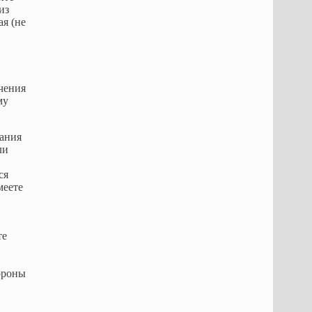
из
я (не
чения
му
вания
ли
ся
меете
те
ороны