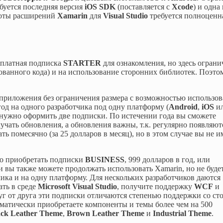
буется последняя версия
iOS SDK
(поставляется с
Xcode
) и одна 
боты расширений
Xamarin
для
Visual Studio
требуется полноценна
есплатная подписка
STARTER
для ознакомления, но здесь ограни
ванного кода) и на использование сторонних библиотек. Поэто
 приложения без ограничения размера с возможностью использо
од на одного разработчика под одну платформу (
Android
,
iOS
и
м нужно оформить две подписки. По истечении года вы сможете
лучать обновления, а обновления важны, т.к. регулярно появляют
ь помесячно (за 25 долларов в месяц), но в этом случае вы не и
но приобретать подписки
BUSINESS
, 999 долларов в год, или
и вы также можете продолжать использовать Xamarin, но не буде
ика и на одну платформу. Для нескольких разработчиков даются
ать в среде
Microsoft Visual Studio
, получите поддержку
WCF
и
г от друга эти подписки отличаются степенью поддержки со ст
матически приобретаете компоненты и темы более чем на 500
ack Leather Theme
,
Brown Leather Theme
и
Industrial Theme
.