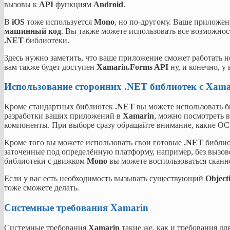
вызовы к
API
функциям
Android
.
В
iOS
тоже используется
Mono
, но по-другому. Ваше приложе
машинный код
. Вы также можете использовать все возможно
.NET
библиотеки.
Здесь нужно заметить, что ваше приложение сможет работать н
вам также будет доступен
Xamarin.Forms API
ну, и конечно, у
Использование сторонних .NET библиотек с Xama
Кроме стандартных библиотек
.NET
вы можете использовать б
разработки ваших приложений в
Xamarin
, можно посмотреть 
компоненты. При выборе сразу обращайте внимание, какие О
Кроме того вы можете использовать свои готовые
.NET
библио
заточенные под определённую платформу, например, без вызо
библиотеки с движком
Mono
вы можете воспользоваться скан
Если у вас есть необходимость вызывать существующий
Object
тоже сможете делать.
Системные требования Xamarin
Системные требования
Xamarin
такие же, как и требования дл