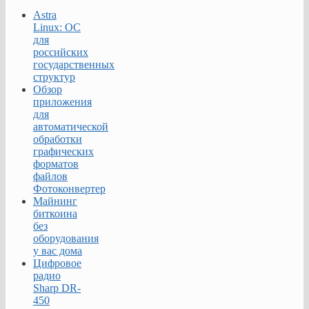
Astra
Linux: ОС
для
российских
государственных
структур
Обзор
приложения
для
автоматической
обработки
графических
форматов
файлов
Фотоконвертер
Майнинг
биткоина
без
оборудования
у вас дома
Цифровое
радио
Sharp DR-
450