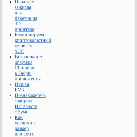
Печатаем
зажимы
для
пакетов на
3D
принтере
Компилируем
криптовалютный
кошелёк
SCC
Встраивание
браузера
Chromium
в Delphi
приложения
Пушка
EV3
Познакомьтесь
с миром
ИИ вместе
с Зуми
Как
увеличить
размер
шрифта в