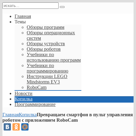
Главная
Темы
Обзоры программ
Обзоры операционных
систем
Обзоры устройств
Обзоры роботов
Учебники по
использованию программ
Учебники по
программированию
Инструкции LEGO
Mindstorms EV3
RoboCam
Новости
Копилка
Программирование
Главная
Копилка
Превращаем смартфон в пульт управления
роботом с приложением RoboCam