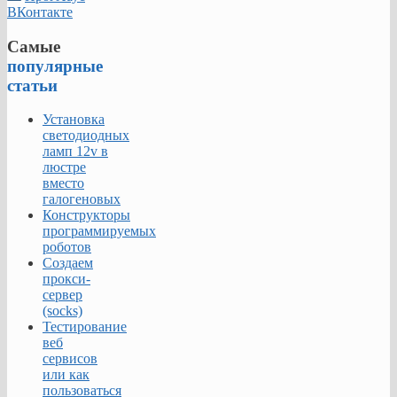
ВКонтакте
Самые
популярные
статьи
Установка
светодиодных
ламп 12v в
люстре
вместо
галогеновых
Конструкторы
программируемых
роботов
Создаем
прокси-
сервер
(socks)
Тестирование
веб
сервисов
или как
пользоваться