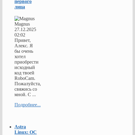
первого
лица
Magnus
27.12.2025
02:02
Привет,
Алекс. Я
бы очень
хотел
приобрести
исходный
код твоей
RoboCam.
Пожалуйста,
свяжись со
мной. С ...
Подробнее...
Astra
Linux: ОС