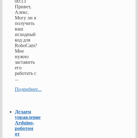
00:13
Привет,
Алекс.
Могу ли я
получить
ваш
исходный
код для
RoboCam?
Мне
нужно
заставить
его
работать с
...
Подробнее...
Делаем
управление
Arduino-
роботом
от