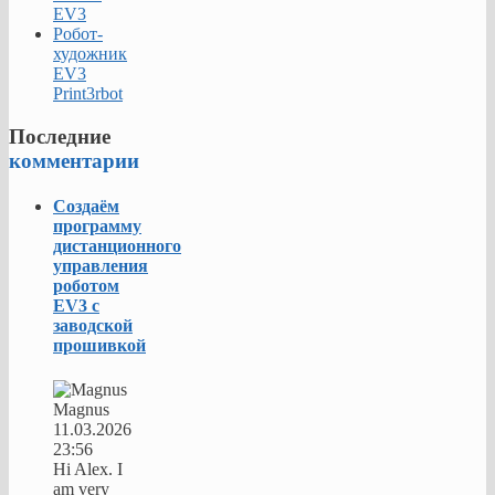
EV3
Робот-
художник
EV3
Print3rbot
Последние
комментарии
Создаём
программу
дистанционного
управления
роботом
EV3 с
заводской
прошивкой
Magnus
11.03.2026
23:56
Hi Alex. I
am very