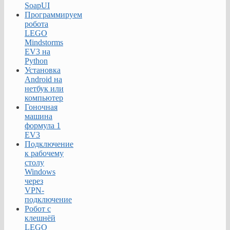
SoapUI
Программируем
робота
LEGO
Mindstorms
EV3 на
Python
Установка
Android на
нетбук или
компьютер
Гоночная
машина
формула 1
EV3
Подключение
к рабочему
столу
Windows
через
VPN-
подключение
Робот с
клешнёй
LEGO