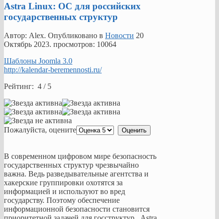
безопасности
Astra Linux: ОС для российских
становится
государственных структур
приоритетной
задачей
Автор: Alex. Опубликовано в
Новости
20
для
Октябрь 2023
. просмотров: 10064
госструктур.
Astra
Шаблоны Joomla 3.0
Linux
http://kalendar-beremennosti.ru/
-
это
Рейтинг: 4 / 5
отечественная
операционная
система,
которая
отвечает
Пожалуйста, оцените
российскими
законодательным
требованиям
В современном цифровом мире безопасность
и
государственных структур чрезвычайно
дает
важна. Ведь разведывательные агентства и
высокую
хакерские группировки охотятся за
степень
информацией и используют во вред
сохранения
государству. Поэтому обеспечение
информации.
информационной безопасности становится
приоритетной задачей для госструктур. Astra