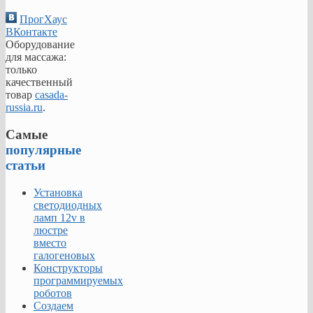
удалять
и
ПрогХаус
изменять
ВКонтакте
параметры
Оборудование
учетных
для массажа:
записей,
только
а
качественный
также
товар
casada-
изменять
russia.ru
.
состав
пользователей
Самые
в
популярные
группах.
статьи
Это
позволяет
Установка
эффективно
светодиодных
организовать
ламп 12v в
работу
люстре
пользователей
вместо
и
галогеновых
обеспечить
Конструкторы
безопасность
программируемых
доступа
роботов
к
Создаем
ресурсам.