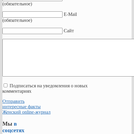
интерфейс,
(обязательное)
упрощающий
управление
E-Mail
возможностями
(обязательное)
операционных
систем
Сайт
Astra
Linux.
ПК
ALD
Pro
позволяет
осуществлять
управление
Подписаться на уведомления о новых
учетными
комментариях
записями
пользователей
Отправить
и
интересные факты
групп
Женский online-журнал
пользователей.
Администраторы
Мы
в
могут
соцсетях
создавать,