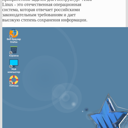
Linux - это отечественная операционная
Уникальные
система, которая отвечает российскими
особенности
законодательным требованиям и дает
продукта
высокую степень сохранения информации.
Одной
из
ключевых
ее
особенностей
считается
надежность.
Большое
внимание
уделено
защите
данных
пользователя,
благодаря
чему
операционная
система
широко
применяется