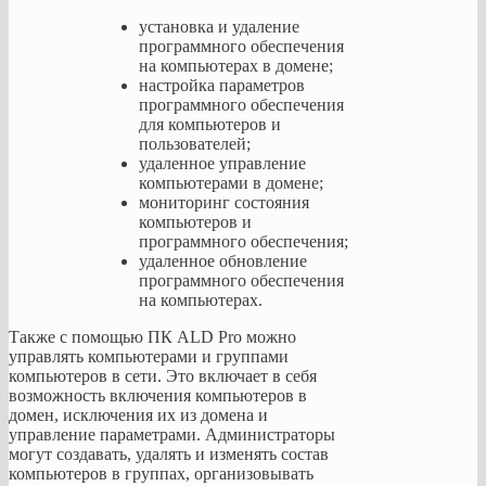
Astra
Linux
установка и удаление
также
программного обеспечения
обладает
на компьютерах в домене;
адаптируемостью.
настройка параметров
Её
программного обеспечения
можно
для компьютеров и
поставить
пользователей;
на
удаленное управление
основные
компьютерами в домене;
аппаратные
мониторинг состояния
платформы
компьютеров и
и
программного обеспечения;
может
удаленное обновление
работать
программного обеспечения
с
на компьютерах.
разными
Также с помощью ПК ALD Pro можно
типами
управлять компьютерами и группами
прикладного
компьютеров в сети. Это включает в себя
программного
возможность включения компьютеров в
обеспечения,
домен, исключения их из домена и
для
управление параметрами. Администраторы
нее
могут создавать, удалять и изменять состав
создано
компьютеров в группах, организовывать
отдельное