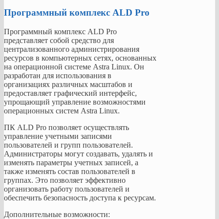
доступа,
Программный комплекс ALD Pro
и
ряд
дополнительных
Программный комплекс ALD Pro
средств
представляет собой средство для
безопасности,
централизованного администрирования
таких
ресурсов в компьютерных сетях, основанных
как
на операционной системе Astra Linux. Он
возможность
разработан для использования в
контроля
организациях различных масштабов и
работы
предоставляет графический интерфейс,
периферийных
упрощающий управление возможностями
устройств
операционных систем Astra Linux.
и
запуск
ПК ALD Pro позволяет осуществлять
только
управление учетными записями
сертифицированного
пользователей и групп пользователей.
софта.
Администраторы могут создавать, удалять и
изменять параметры учетных записей, а
также изменять состав пользователей в
Где
группах. Это позволяет эффективно
можно
организовать работу пользователей и
использовать
обеспечить безопасность доступа к ресурсам.
Дополнительные возможности: