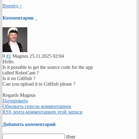
средство
Вперёд >
для
централизованного
Комментарии
администрирования
ресурсов
в
компьютерных
сетях,
основанных
на
0
#1
Magnus
25.11.2025 02:04
операционной
Hello.
системе
Is it possible to get the source code for the app
Astra
called RoboCam ?
Linux.
Is it on GitHub ?
Он
Can you upload it to GitHub please ?
разработан
для
Regards Magnus
использования
Цитировать
в
Обновить список комментариев
организациях
RSS лента комментариев этой записи
различных
масштабов
Добавить комментарий
и
предоставляет
графический
Имя