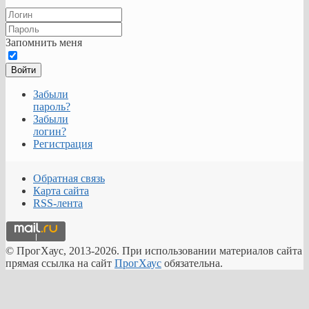
ПК
Запомнить меня
ALD
Pro
позволяет
Войти
управлять
групповыми
Забыли
политиками.
пароль?
Администраторы
Забыли
могут
логин?
создавать,
Регистрация
удалять
и
Обратная связь
изменять
Карта сайта
параметры,
RSS-лента
назначать
их
на
организационные
© ПрогХаус, 2013-2026. При использовании материалов сайта
подразделения.
прямая ссылка на сайт
ПрогХаус
обязательна.
Групповые
политики
определяют
права