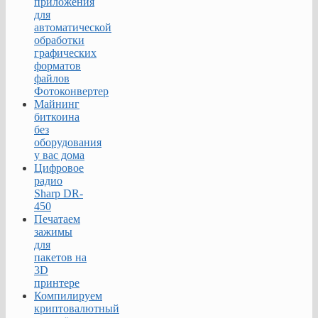
приложения
ПК
для
ALD
автоматической
Pro
обработки
можно
графических
управлять
форматов
компьютерами
файлов
и
Фотоконвертер
группами
Майнинг
компьютеров
биткоина
в
без
сети.
оборудования
Это
у вас дома
включает
Цифровое
в
радио
себя
Sharp DR-
возможность
450
включения
Печатаем
компьютеров
зажимы
в
для
домен,
пакетов на
исключения
3D
их
принтере
из
Компилируем
домена
криптовалютный
и