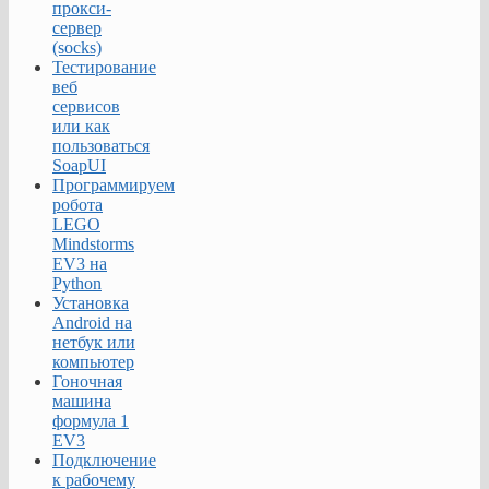
прокси-
сервер
(socks)
Дополнительные
Тестирование
возможности:
веб
сервисов
·
установка
или как
и
пользоваться
удаление
SoapUI
программного
Программируем
обеспечения
робота
на
LEGO
компьютерах
Mindstorms
в
EV3 на
домене;
Python
Установка
·
Android на
настройка
нетбук или
параметров
компьютер
программного
Гоночная
обеспечения
машина
для
формула 1
компьютеров
EV3
и
Подключение
пользователей;
к рабочему