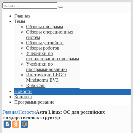
современном
цифровом
мире
Главная
безопасность
Темы
государственных
Обзоры программ
структур
Обзоры операционных
чрезвычайно
систем
важна.
Обзоры устройств
Ведь
Обзоры роботов
разведывательные
Учебники по
агентства
использованию программ
и
Учебники по
хакерские
программированию
группировки
Инструкции LEGO
охотятся
Mindstorms EV3
за
RoboCam
информацией
Новости
и
Копилка
используют
Программирование
во
вред
Главная
Новости
Astra Linux: ОС для российских
государству.
государственных структур
Поэтому
обеспечение
информационной