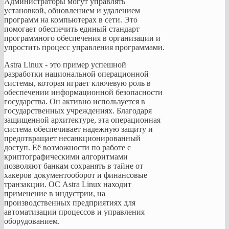
Администраторы могут управлять
использовать
установкой, обновлением и удалением
в
программ на компьютерах в сети. Это
полном
помогает обеспечить единый стандарт
соответствии
программного обеспечения в организации и
с
упростить процесс управления программами.
национальными
потребностями
Astra Linux - это пример успешной
и
разработки национальной операционной
требованиями
системы, которая играет ключевую роль в
государственных
обеспечении информационной безопасности
структур.
государства. Он активно используется в
государственных учреждениях. Благодаря
защищенной архитектуре, эта операционная
Программный
система обеспечивает надежную защиту и
комплекс
предотвращает несанкционированный
ALD
доступ. Её возможности по работе с
Pro
криптографическими алгоритмами
позволяют банкам сохранять в тайне от
хакеров документооборот и финансовые
Программный
транзакции. ОС Astra Linux находит
комплекс
применение в индустрии, на
ALD
производственных предприятиях для
Pro
автоматизации процессов и управления
представляет
оборудованием.
собой