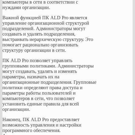
компьютеры в сети в соответствии с
<a
нуждами организации.
href="https://www.aldpro.ru">управление
службой
Важной функцией ПК ALD Pro является
каталогов</a>.
управление организационной структурой
Это
подразделений. Администраторы могут
дает
создавать и удалять подразделения,
возможность
выстраивать иерархическую структуру. Это
государственным
помогает рационально организовать
структурам
структуру организации в сети.
выбирать
оборудование
ПК ALD Pro позволяет управлять
и
групповыми политиками. Администраторы
программные
могут создавать, удалять и изменять
решения,
параметры, назначать их на
не
организационные подразделения. Групповые
ограничиваясь
политики определяют права доступа и
определенными
параметры работы пользователей и
поставщиками.
компьютеров в сети, что позволяет
Софт
установить единые правила для всей
имеет
организации.
поддержку
русского
Наконец, ПК ALD Pro предоставляет
языка,
возможность управления и настройки
его
программного обеспечения.
можно