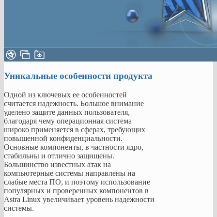
в
сферах,
требующих
повышенной
конфиденциальности.
Основные
компоненты,
в
частности
Уникальные особенности продукта
ядро,
стабильны
Одной из ключевых ее особенностей
и
считается надежность. Большое внимание
отлично
уделено защите данных пользователя,
защищены.
благодаря чему операционная система
Большинство
широко применяется в сферах, требующих
известных
повышенной конфиденциальности.
атак
Основные компоненты, в частности ядро,
на
стабильны и отлично защищены.
компьютерные
Большинство известных атак на
системы
компьютерные системы направлены на
направлены
слабые места ПО, и поэтому использование
на
популярных и проверенных компонентов в
слабые
Astra Linux увеличивает уровень надежности
места
системы.
ПО,