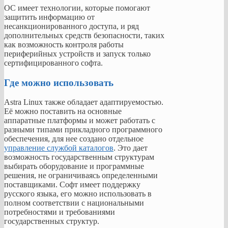
и
ОС имеет технологии, которые помогают
поэтому
защитить информацию от
использование
несанкционированного доступа, и ряд
популярных
дополнительных средств безопасности, таких
и
как возможность контроля работы
проверенных
периферийных устройств и запуск только
компонентов
сертифицированного софта.
в
Astra
Где можно использовать
Linux
увеличивает
Astra Linux также обладает адаптируемостью.
уровень
Её можно поставить на основные
надежности
аппаратные платформы и может работать с
системы.
разными типами прикладного программного
обеспечения, для нее создано отдельное
управление службой каталогов
. Это дает
ОС
возможность государственным структурам
имеет
выбирать оборудование и программные
технологии,
решения, не ограничиваясь определенными
которые
поставщиками. Софт имеет поддержку
помогают
русского языка, его можно использовать в
защитить
полном соответствии с национальными
информацию
потребностями и требованиями
от
государственных структур.
несанкционированного