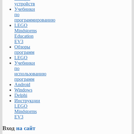
ПК
устройств
ALD
Учебники
Pro
по
является
программированию
управление
LEGO
организационной
Mindstorms
структурой
Education
подразделений.
EV3
Администраторы
Обзоры
могут
программ
создавать
LEGO
и
Учебники
удалять
по
подразделения,
использованию
выстраивать
программ
иерархическую
Android
структуру.
Windows
Это
Delphi
помогает
Инструкции
рационально
LEGO
организовать
Mindstorms
структуру
EV3
организации
в
Вход
на сайт
сети.