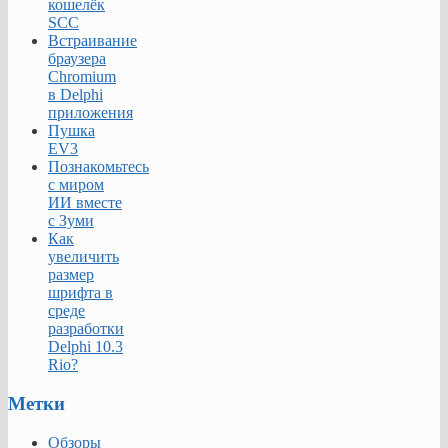
кошелёк
управление
SCC
параметрами.
Встраивание
Администраторы
браузера
могут
Chromium
создавать,
в Delphi
удалять
приложения
и
Пушка
изменять
EV3
состав
Познакомьтесь
компьютеров
с миром
в
ИИ вместе
группах,
с Зуми
организовывать
Как
компьютеры
увеличить
в
размер
сети
шрифта в
в
среде
соответствии
разработки
с
Delphi 10.3
нуждами
Rio?
организации.
Метки
Важной
функцией
Обзоры