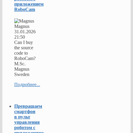
приложением
RoboCam
Magnus
31.01.2026
21:50
Can I buy
the source
code to
RoboCam?
M.Sc.
Magnus
Sweden
Подробнее...
Превращаем
смартфон
в пульт
управления
роботом с
приложением