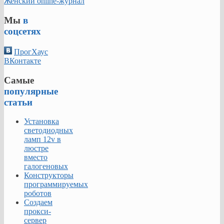
Женский online-журнал
Мы
в
соцсетях
ПрогХаус
ВКонтакте
Самые
популярные
статьи
Установка
светодиодных
ламп 12v в
люстре
вместо
галогеновых
Конструкторы
программируемых
роботов
Создаем
прокси-
сервер