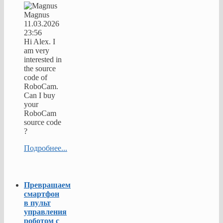
Magnus
11.03.2026
23:56
Hi Alex. I
am very
interested in
the source
code of
RoboCam.
Can I buy
your
RoboCam
source code
?
Подробнее...
Превращаем
смартфон
в пульт
управления
роботом с