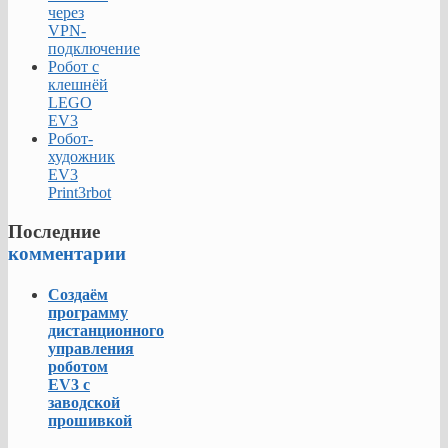
через
VPN-
подключение
Робот с
клешнёй
LEGO
EV3
Робот-
художник
EV3
Print3rbot
Последние
комментарии
Создаём
программу
дистанционного
управления
роботом
EV3 с
заводской
прошивкой