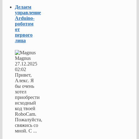
Делаем
управление
Arduino-
роботом
от
первого
лица
Magnus
27.12.2025
02:02
Привет,
Алекс. Я
бы очень
хотел
приобрести
исходный
код твоей
RoboCam.
Пожалуйста,
свяжись со
мной. С ...