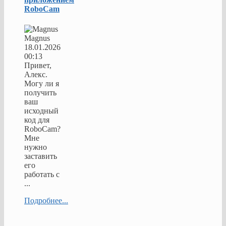
RoboCam
Magnus
18.01.2026
00:13
Привет,
Алекс.
Могу ли я
получить
ваш
исходный
код для
RoboCam?
Мне
нужно
заставить
его
работать с
...
Подробнее...