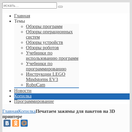
Главная
Темы
Обзоры программ
Обзоры операционных
систем
Обзоры устройств
Обзоры роботов
Учебники по
использованию программ
Учебники по
программированию
Инструкции LEGO
Mindstorms EV3
RoboCam
Новости
Копилка
Программирование
Главная
Копилка
Печатаем зажимы для пакетов на 3D
принтере