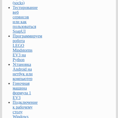
(socks)
Тестирование
веб
сервисов
или как
пользоваться
SoapUI
Программируем
робота
LEGO
Mindstorms
EV3 на
Python
Установка
Android на
нетбук или
компьютер
Гоночная
машина
формула 1
EV3
Подключение
к рабочему
столу
Windows