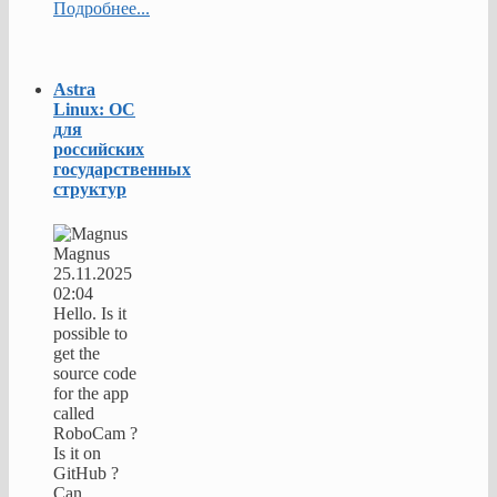
Подробнее...
Astra
Linux: ОС
для
российских
государственных
структур
Magnus
25.11.2025
02:04
Hello. Is it
possible to
get the
source code
for the app
called
RoboCam ?
Is it on
GitHub ?
Can ...