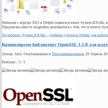
Начиная с версии XE2 в Delphi появился юнит System.IOUtils
Предлагаю вместе подробно разобраться с тем, что в юните Syst
Подробнее: System.IOUtils – удобные утилиты Delphi для рабо
Компилируем библиотеку OpenSSL 1.1.0 для пла
Автор: Alex. Опубликовано в
Программирование
29 Апрель 20
Рейтинг: 5 / 5