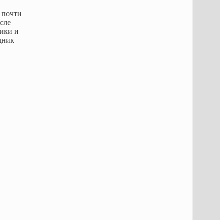
 почти
осле
ники и
щник