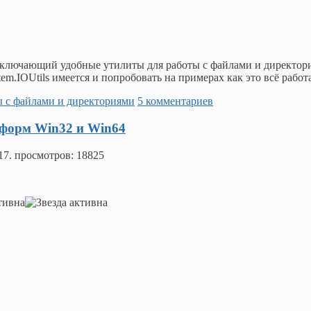
, включающий удобные утилиты для работы с файлами и директор
em.IOUtils имеется и попробовать на примерах как это всё работа
ты с файлами и директориями
5 комментариев
тформ Win32 и Win64
17
. просмотров: 18825