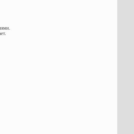
иями.
ет.