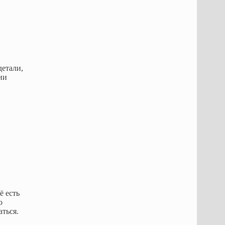
детали,
ии
ё есть
о
аться.