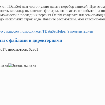
 от TDataSet нам часто нужно делать перебор записей. При этом
анить закладку, выключить фильтры, отписаться от событий, а п
озможности в последних версиях Delphi создавать классы-помощ
до нескольких строк кода. Давайте рассмотрим, мой класс-помо
kyo с классом-помощником TDataSetHelper
9 комментариев
боты с файлами и директориями
2017
. просмотров: 62301