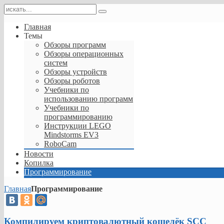
Главная
Темы
Обзоры программ
Обзоры операционных
систем
Обзоры устройств
Обзоры роботов
Учебники по
использованию программ
Учебники по
программированию
Инструкции LEGO
Mindstorms EV3
RoboCam
Новости
Копилка
Программирование
Главная
Программирование
Компилируем криптовалютный кошелёк SCC