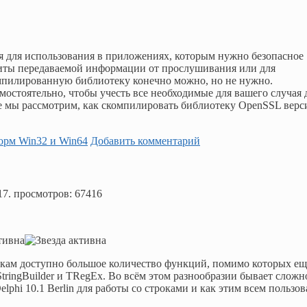
я для использования в приложениях, которым нужно безопасное
щиты передаваемой информации от прослушивания или для
омпилированную библиотеку конечно можно, но не нужно.
остоятельно, чтобы учесть все необходимые для вашего случая 
ье мы рассмотрим, как скомпилировать библиотеку OpenSSL верс
орм Win32 и Win64
Добавить комментарий
17
. просмотров: 67416
чикам доступно большое количество функций, помимо которых ещ
StringBuilder и TRegEx. Во всём этом разнообразии бывает сложн
phi 10.1 Berlin для работы со строками и как этим всем пользов