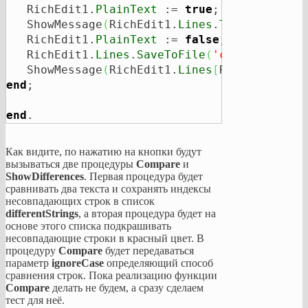
   RichEdit1.
PlainText
 := 
true
;

   ShowMessage
(
RichEdit1.
Lines
.
Text
)
;

   RichEdit1.
PlainText
 := 
false
;

   RichEdit1.
Lines
.
SaveToFile
(
'c:\temp\tst.
   ShowMessage
(
RichEdit1.
Lines
[
RichEdit1.
Li
end
;

end
.
Как видите, по нажатию на кнопки будут
вызываться две процедуры
Compare
и
ShowDifferences
. Первая процедура будет
сравнивать два текста и сохранять индексы
несовпадающих строк в список
differentStrings
, а вторая процедура будет на
основе этого списка подкрашивать
несовпадающие строки в красный цвет. В
процедуру
Compare
будет передаваться
параметр
ignoreCase
определяющий способ
сравнения строк. Пока реализацию функции
Compare
делать не будем, а сразу сделаем
тест для неё.