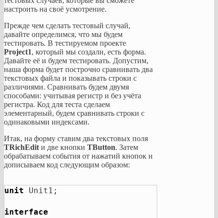
тестовых случаев, которые вы сможете
настроить на своё усмотрение.
Прежде чем сделать тестовый случай,
давайте определимся, что мы будем
тестировать. В тестируемом проекте
Project1
, который мы создали, есть форма.
Давайте её и будем тестировать. Допустим,
наша форма будет построчно сравнивать два
текстовых файла и показывать строки с
различиями. Сравнивать будем двумя
способами: учитывая регистр и без учёта
регистра. Код для теста сделаем
элементарный, будем сравнивать строки с
одинаковыми индексами.
Итак, на форму ставим два текстовых поля
TRichEdit
и две кнопки
TButton
. Затем
обрабатываем события от нажатий кнопок и
дописываем код следующим образом:
unit
 Unit1;

interface