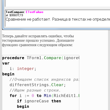
Теперь давайте исправлять ошибки, чтобы
тестирование прошло успешно. Допишите
функцию сравнения следующим образом:
procedure
 TForm1.
Compare
(
ignoreCase: 
boolea
var
   i: 
integer
begin
//Очищаем список индексов разных строк.
   differentStrings.
Clear
;

//Ищем разные строки.
for
 i := 
0
to
Min
(
RichEdit1.
Lines
.
Count
,
if
 ignoreCase 
then
begin