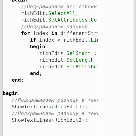
//Подкрашиваем все строки в чёрный цв
      richEdit.
SelectAll
;

      richEdit.
SelAttributes
.
Color
 := clBlac
//Подкрашиваем разницу.
for
 index 
in
 differentStrings 
do
if
 index < richEdit.
Lines
.
Count
th
begin
            richEdit.
SelStart
 := GetSelStar
            richEdit.
SelLength
 := 
Length
(
ri
            richEdit.
SelAttributes
.
Color
 := 
end
;

end
;

begin
//Подкрашиваем разницу в текстовом поле 
   ShowTextLines
(
RichEdit1
)
;

//Подкрашиваем разницу в текстовом поле 
   ShowTextLines
(
RichEdit2
)
;
