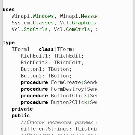
uses
   Winapi.
Windows
, Winapi.
Messages
, System.
   System.
Classes
, Vcl.
Graphics
, Vcl.
Contro
   Vcl.
StdCtrls
, Vcl.
ComCtrls
, System.
Gener
type
   TForm1 = 
class
(
TForm
)
      RichEdit1: TRichEdit;

      RichEdit2: TRichEdit;

      Button1: TButton;

      Button2: TButton;

procedure
 FormCreate
(
Sender: 
TObject
)
;
procedure
 FormDestroy
(
Sender: 
TObject
procedure
 Button1Click
(
Sender: 
TObjec
procedure
 Button2Click
(
Sender: 
TObjec
private
public
//Список индексов разных строк.
      differentStrings: TList<integer>;
