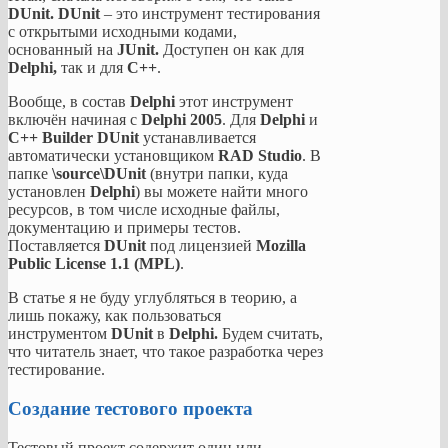
DUnit. DUnit
– это инструмент тестирования
с открытыми исходными кодами,
основанный на
JUnit.
Доступен он как для
Delphi,
так и для
C++
.
Вообще, в состав
Delphi
этот инструмент
включён начиная с
Delphi 2005
. Для
Delphi
и
C++ Builder DUnit
устанавливается
автоматически установщиком
RAD Studio
. В
папке
\source\DUnit
(внутри папки, куда
установлен
Delphi
) вы можете найти много
ресурсов, в том числе исходные файлы,
документацию и примеры тестов.
Поставляется
DUnit
под лицензией
Mozilla
Public License 1.1 (MPL)
.
В статье я не буду углубляться в теорию, а
лишь покажу, как пользоваться
инструментом
DUnit
в
Delphi.
Будем считать,
что читатель знает, что такое разработка через
тестирование.
Создание тестового проекта
Тестовый проект содержит один или