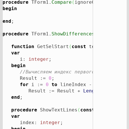
procedure
 TForm1.
Compare
(
ignoreCase: 
boolea
begin
end
;

procedure
 TForm1.
ShowDifferences
;

function
 GetSelStart
(
const
 text: TString
var
      i: 
integer
;

begin
//Вычисляем индекс первого символа ук
      Result := 
0
;

for
 i := 
0
to
 lineIndex - 
1
do
         Result := Result + 
Length
(
text
[
i
]
)
end
;

procedure
 ShowTextLines
(
const
 richEdit: 
var
      index: 
integer
;

begin