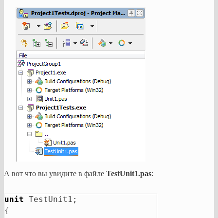
А вот что вы увидите в файле
TestUnit1.pas
:
unit
{
