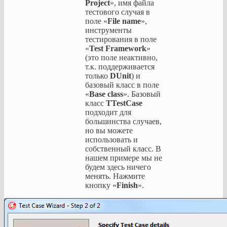
Project
», имя файла
тестового случая в
поле «
File name
»,
инструменты
тестирования в поле
«
Test Framework
»
(это поле неактивно,
т.к. поддерживается
только
DUnit
) и
базовый класс в поле
«
Base class
». Базовый
класс
TTestCase
подходит для
большинства случаев,
но вы можете
использовать и
собственный класс. В
нашем примере мы не
будем здесь ничего
менять. Нажмите
кнопку «
Finish
».