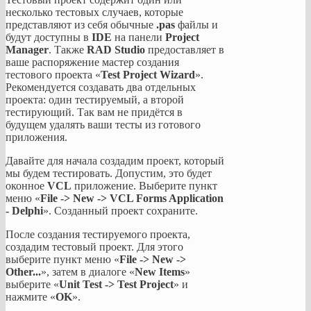
несколько тестовых случаев, которые
представляют из себя обычные
.pas
файлы и
будут доступны в
IDE
на панели
Project
Manager
. Также
RAD Studio
предоставляет в
ваше распоряжение мастер создания
тестового проекта «
Test Project Wizard
».
Рекомендуется создавать два отдельных
проекта: один тестируемый, а второй
тестирующий. Так вам не придётся в
будущем удалять ваши тесты из готового
приложения.
Давайте для начала создадим проект, который
мы будем тестировать. Допустим, это будет
оконное
VCL
приложение. Выберите пункт
меню «
File -> New -> VCL Forms Application
- Delphi
». Созданный проект сохраните.
После создания тестируемого проекта,
создадим тестовый проект. Для этого
выберите пункт меню «
File -> New ->
Other...
», затем в диалоге «
New Items
»
выберите «
Unit Test -> Test Project
» и
нажмите «
OK
».