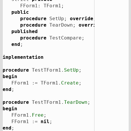
      FForm1: TForm1;

public
procedure
 SetUp; 
override
;

procedure
 TearDown; 
override
;

published
procedure
 TestCompare;

end
;

implementation
procedure
 TestTForm1.
SetUp
begin
   FForm1 := TForm1.
Create
end
;

procedure
 TestTForm1.
TearDown
begin
   FForm1.
Free
;

   FForm1 := 
nil
end
;
