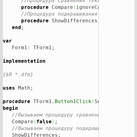
//Процедура сравнения текста.
procedure
 Compare
(
ignoreCase: 
boolean
//Процедура подкрашивания различающих
procedure
 ShowDifferences;

end
;

var
   Form1: TForm1;

implementation
{$R *.dfm}
uses
 Math;

procedure
 TForm1.
Button1Click
(
Sender: 
TObje
begin
//Вызываем процедуру сравнения текста.
   Compare
(
false
)
;

//Вызываем процедуру подкрашивания разли