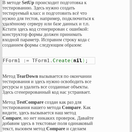
В методе
SetUp
происходит подготовка к
тестированию. Здесь нужно создать
тестируемый класс и подготовить всё что
нужно для тестов, например, подключиться к
удалённому серверу или базе данных и т.п.
Кстати здесь код сгенерирован с ошибкой:
конструктор формы должен принимать
входной параметр. Исправим строку кода с
созданием формы следующим образом:
FForm1 := TForm1.
Create
(
nil
)
;
Метод
TearDown
вызывается по окончании
тестирования и здесь нужно освободить все
ресурсы и удалить все созданные объекты.
Здесь сгенерированный код нас устраивает.
Метод
TestCompare
создан как раз для
тестирования нашего метода
Compare
. Как
видите, здесь вызывается наш метод
Compare
, но нет никаких проверок. Давайте
добавим здесь в текстовые поля одинаковый
текст, вызовем метод
Compare
и сделаем