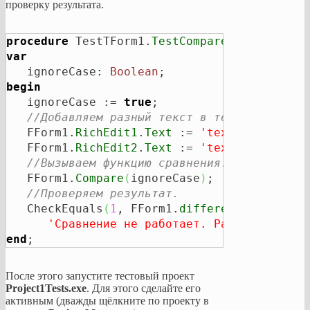
проверку результата.
procedure
 TestTForm1.
TestCompare
var
   ignoreCase: 
Boolean
begin
   ignoreCase := 
true
;

//Добавляем разный текст в текстовые пол
   FForm1.
RichEdit1
.
Text
 := 
'text1'
;

   FForm1.
RichEdit2
.
Text
 := 
'text2'
;

//Вызываем функцию сравнения.
   FForm1.
Compare
(
ignoreCase
)
;

//Проверяем результат.
   CheckEquals
(
1
, FForm1.
differentStrings
.
C
'Сравнение не работает. Разница в тек
end
;
После этого запустите тестовый проект
Project1Tests.exe
. Для этого сделайте его
активным (дважды щёлкните по проекту в