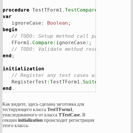
procedure
 TestTForm1.
TestCompare
var
   ignoreCase: 
Boolean
begin
// TODO: Setup method call parameters
   FForm1.
Compare
(
ignoreCase
)
;

// TODO: Validate method results
end
;

initialization
// Register any test cases with the test
   RegisterTest
(
TestTForm1.
Suite
)
end
.
Как видите, здесь сделана заготовка для
тестирующего класса
TestTForm1
,
унаследованного от класса
TTestCase
. В
секции
initialization
происходит регистрация
этого класса.