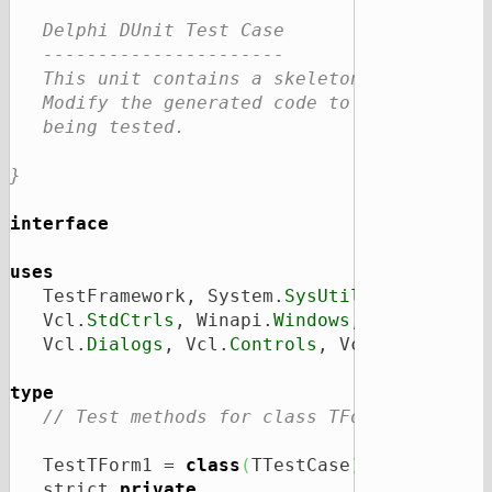
   Delphi DUnit Test Case

   ----------------------

   This unit contains a skeleton test case c
   Modify the generated code to correctly se
   being tested.

}
interface
uses
   TestFramework, System.
SysUtils
, Vcl.
Grap
   Vcl.
StdCtrls
, Winapi.
Windows
, System.
Var
   Vcl.
Dialogs
, Vcl.
Controls
, Vcl.
Forms
, Wi
type
// Test methods for class TForm1
   TestTForm1 = 
class
(
TTestCase
)
   strict 
private