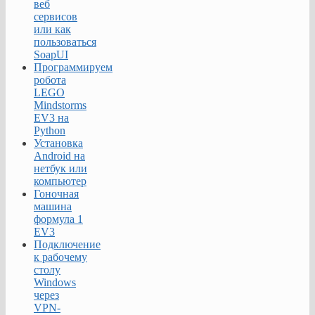
веб
сервисов
или как
пользоваться
SoapUI
Программируем
робота
LEGO
Mindstorms
EV3 на
Python
Установка
Android на
нетбук или
компьютер
Гоночная
машина
формула 1
EV3
Подключение
к рабочему
столу
Windows
через
VPN-