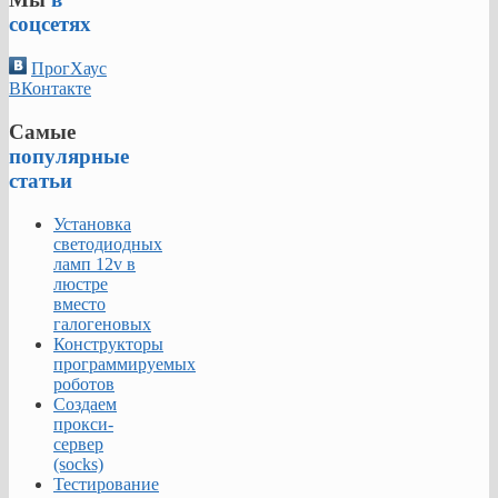
соцсетях
ПрогХаус
ВКонтакте
Самые
популярные
статьи
Установка
светодиодных
ламп 12v в
люстре
вместо
галогеновых
Конструкторы
программируемых
роботов
Создаем
прокси-
сервер
(socks)
Тестирование