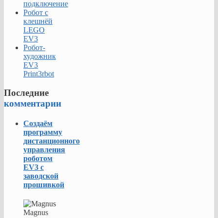
подключение
Робот с
клешнёй
LEGO
EV3
Робот-
художник
EV3
Print3rbot
Последние
комментарии
Создаём
программу
дистанционного
управления
роботом
EV3 с
заводской
прошивкой
Magnus