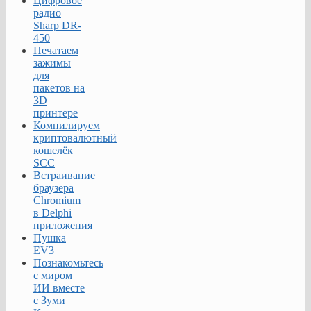
Цифровое
радио
Sharp DR-
450
Печатаем
зажимы
для
пакетов на
3D
принтере
Компилируем
криптовалютный
кошелёк
SCC
Встраивание
браузера
Chromium
в Delphi
приложения
Пушка
EV3
Познакомьтесь
с миром
ИИ вместе
с Зуми