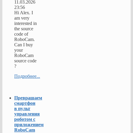
11.03.2026
23:56
Hi Alex. I
am very
interested in
the source
code of
RoboCam.
Can I buy
your
RoboCam
source code
?
Подробнее...
Превращаем
смартфон
в пульт
управления
роботом с
приложением
RoboCam