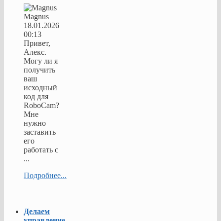
Magnus
18.01.2026
00:13
Привет,
Алекс.
Могу ли я
получить
ваш
исходный
код для
RoboCam?
Мне
нужно
заставить
его
работать с
...
Подробнее...
Делаем
управление