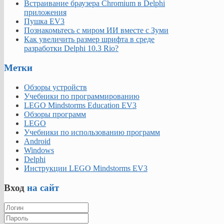
Встраивание браузера Chromium в Delphi
приложения
Пушка EV3
Познакомьтесь с миром ИИ вместе с Зуми
Как увеличить размер шрифта в среде
разработки Delphi 10.3 Rio?
Метки
Обзоры устройств
Учебники по программированию
LEGO Mindstorms Education EV3
Обзоры программ
LEGO
Учебники по использованию программ
Android
Windows
Delphi
Инструкции LEGO Mindstorms EV3
Вход
на сайт