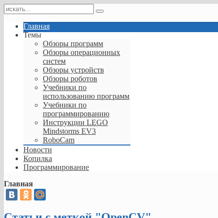
Главная
Темы
Обзоры программ
Обзоры операционных
систем
Обзоры устройств
Обзоры роботов
Учебники по
использованию программ
Учебники по
программированию
Инструкции LEGO
Mindstorms EV3
RoboCam
Новости
Копилка
Программирование
Главная
Статьи с меткой "OpenCV"