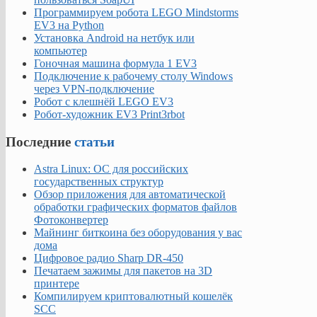
Программируем робота LEGO Mindstorms
EV3 на Python
Установка Android на нетбук или
компьютер
Гоночная машина формула 1 EV3
Подключение к рабочему столу Windows
через VPN-подключение
Робот с клешнёй LEGO EV3
Робот-художник EV3 Print3rbot
Последние
статьи
Astra Linux: ОС для российских
государственных структур
Обзор приложения для автоматической
обработки графических форматов файлов
Фотоконвертер
Майнинг биткоина без оборудования у вас
дома
Цифровое радио Sharp DR-450
Печатаем зажимы для пакетов на 3D
принтере
Компилируем криптовалютный кошелёк
SCC